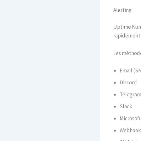
Alerting
Uptime Kuma
rapidement 
Les méthodes
Email (S
Discord
Telegra
Slack
Microsof
Webhook 