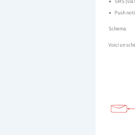
SMS (via 
Push noti
Schema
Voici un sch