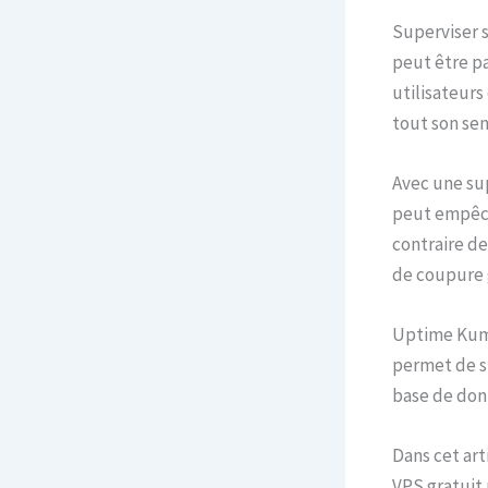
Superviser s
peut être pa
utilisateur
tout son sen
Avec une su
peut empêch
contraire de
de coupure 
Uptime Kuma
permet de s
base de don
Dans cet ar
VPS gratuit 