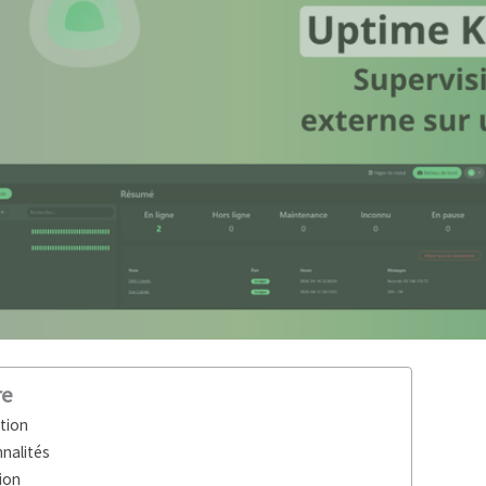
re
tion
nalités
ion