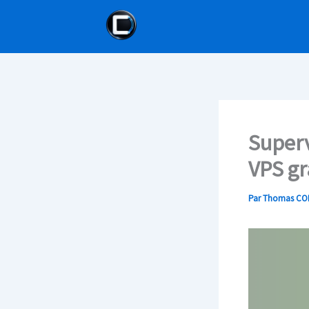
Aller
au
contenu
Superv
VPS gr
Par
Thomas CO