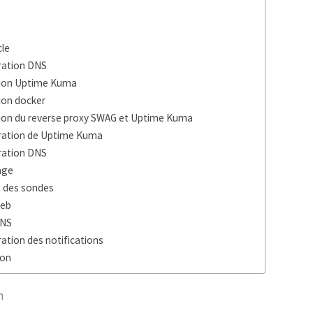
le
ration DNS
tion Uptime Kuma
tion docker
tion du reverse proxy SWAG et Uptime Kuma
ration de Uptime Kuma
ration DNS
age
n des sondes
eb
DNS
ation des notifications
ion
n