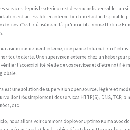
es services depuis l’extérieur est devenu indispensable : un sit
rfaitement accessible en interne tout en étant indisponible po
s externes. C’est précisément là qu’un outil comme Uptime K
s.
pervision uniquement interne, une panne Internet ou d’infras
er toute alerte. Une supervision externe chez un hébergeur 
 vérifier l’accessibilité réelle de vos services et d’être notifié
globale.
 est une solution de supervision open source, légère et mode
urveiller très simplement des services HTTP(S), DNS, TCP, pin
nées, etc.
ticle, nous allons voir comment déployer Uptime Kuma avec do
proposé par Oracle Cloud. L’objectif est de mettre en place un