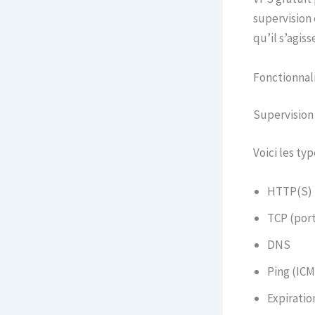
supervision 
qu’il s’agis
Fonctionnal
Supervision
Voici les ty
HTTP(S)
TCP (port
DNS
Ping (IC
Expiratio