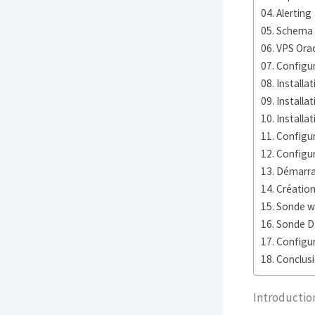
Alerting
Schema
VPS Orac
Configu
Installa
Installa
Installa
Configu
Configu
Démarr
Créatio
Sonde w
Sonde 
Configur
Conclus
Introductio