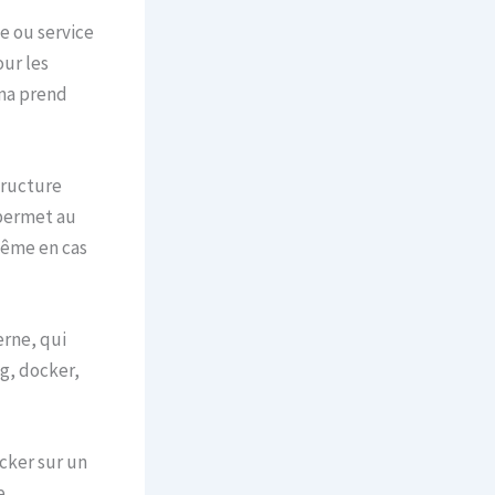
e ou service
ur les
uma prend
tructure
permet au
 même en cas
rne, qui
g, docker,
cker sur un
e