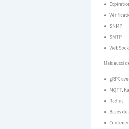
Expirati
Vérificat
SNMP
SMTP
WebSock
Mais aussi d
gRPC avec
MQTT, Ka
Radius
Bases de
Conteneu