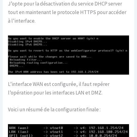
J’opte pour la désactivation du service DHCP server
tout en maintenant le protocole HTTPS pour accéder
à l’interface.
L’interface WAN est configurée, il faut repérer
l’opération pour les interfaces LAN et DMZ.
Voici un résumé de la configuration finale :