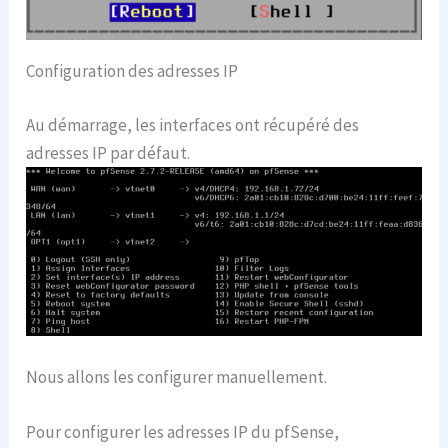
Configuration des adresses IP
Au démarrage, les interfaces ont récupéré des
adresses IP par défaut.
Nous allons les configurer manuellement.
Pour configurer les adresses IP du pfSense,