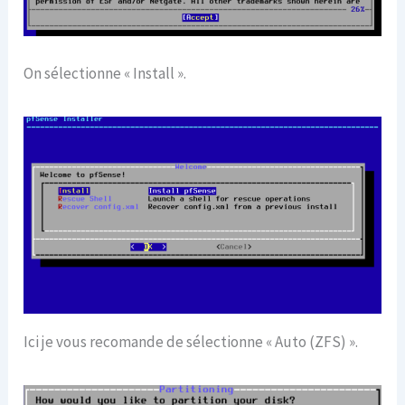
On sélectionne « Install ».
Ici je vous recomande de sélectionne « Auto (ZFS) ».