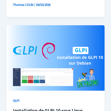
Thomas COLIN
/
04/03/2026
GLPI
Installation de GLPI 10 sous Linux